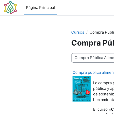
Salta al contenido principal
Página Principal
Cursos
Compra Públi
Compra Púb
Categorías
Compra pública aliment
La compra p
pública y a
de sostenib
herramient
El curso
«C