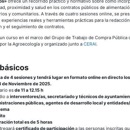
os»
ofrece un recorrido práctico y normativo sobre cómo incorp
dad, proximidad y salud en los contratos públicos de alimentaci
rios y comunitarios. A través de cuatro sesiones online, se pr
 experiencias reales y herramientas prácticas para la redacción 
n y el seguimiento de contratos.
 un curso en el marco del Grupo de Trabajo de Compra Pública 
por la Agroecología y organizado junto a
CERAI
.
 básicos
a de 4 sesiones y tendrá lugar en formato online en directo los
18 de Noviembre de 2025.
ario es
de 11 a 12.15 h
dio a
interventores/as, secretariado y técnicos de ayuntamien
istraciones públicas, agentes de desarrollo local y entidade
 tema
ito
ración total es de 5 horas
tregará
certificado de participación
a las personas inscritas qu