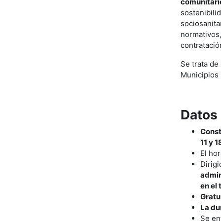
comunitari
sostenibili
sociosanita
normativos,
contratació
Se trata de
Municipios 
Datos
Const
11 y 
El hor
Dirigi
admin
en el
Gratu
La du
Se en